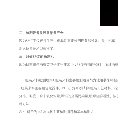
二、检测设备及设备配备齐全
因为SMT不仅仅是生产，也非常需要检测设备和设备。是、汽车
那么质量技术型就准了。
三、只做SMT的高速机
因为目前很多消费类电子体积非常小，很少有插件物料，而且消费
组装来料检测成为1.组装来料主要检测项目与方法组装来料检测
T组装来料主要包含元器件、PCB、焊膏/焊剂等组装工艺材料。
分比、黏度、粉末氧化均量,焊锡的金属污染量,助焊剂的活性、
种方法。
表2.1所示为T组装来料主要检测项目和基本检测方。