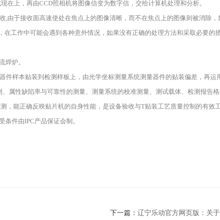
现在上，再由CCD照相机将图像信变为数字信，交给计算机处理和分析。
接收,由于接收面高速使处在焦点上的图像清晰，而不在焦点上的图像则被消除
，在工作中可能会遇到各种意外情况，如果没有正确的处理方法和采取必要的
流焊炉。
件样本贴装到检测样板上，由光学坐标测量系统测量器件的贴装偏差，再运用
能的检测、属性缺陷率与可靠性的测量、测量系统的校准测量、测试载体、检测报
测，能正确反映贴片机的自身性能，是设备验收与T贴装工艺质量控制的有效
的可接受条件由IPC产品保证会制。
下一篇：
辽宁乐动官方网页版：关于召开“中