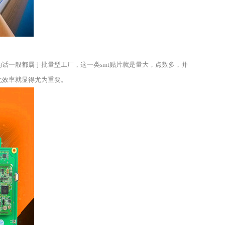
话一般都属于批量型工厂，这一类smt贴片就是量大，点数多，并
此效率就显得尤为重要。