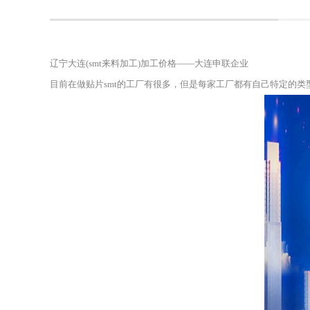
辽宁大连(smt来料加工)加工价格——大连申联企业
目前在做贴片smt的工厂有很多，但是每家工厂都有自己特定的