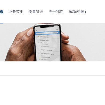
态
业务范围
质量管理
关于我们
乐动(中国)